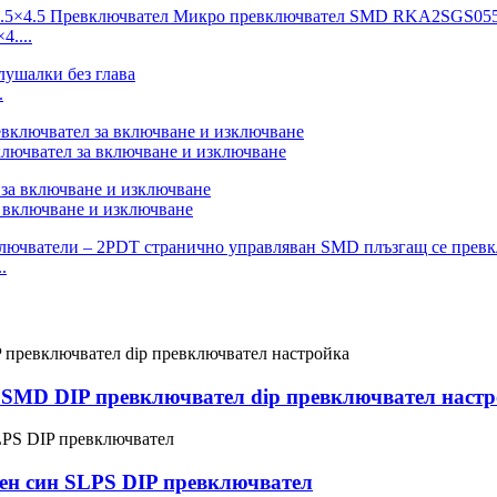
4....
.
ключвател за включване и изключване
 включване и изключване
.
m SMD DIP превключвател dip превключвател наст
ен син SLPS DIP превключвател