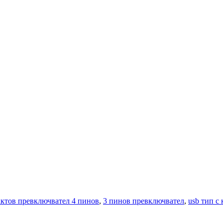
актов превключвател 4 пинов
,
3 пинов превключвател
,
usb тип c