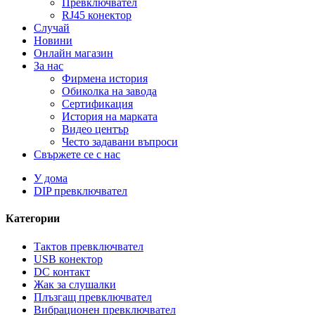
Превключвател
RJ45 конектор
Случай
Новини
Онлайн магазин
За нас
Фирмена история
Обиколка на завода
Сертификация
История на марката
Видео център
Често задавани въпроси
Свържете се с нас
У дома
DIP превключвател
Категории
Тактов превключвател
USB конектор
DC контакт
Жак за слушалки
Плъзгащ превключвател
Вибрационен превключвател