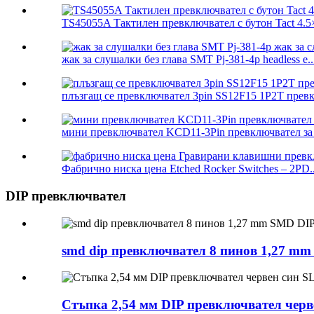
TS45055A Тактилен превключвател с бутон Tact 4.5×
жак за слушалки без глава SMT Pj-381-4p headless e..
плъзгащ се превключвател 3pin SS12F15 1P2T прев
мини превключвател KCD11-3Pin превключвател за
Фабрично ниска цена Etched Rocker Switches – 2PD..
DIP превключвател
smd dip превключвател 8 пинов 1,27 m
Стъпка 2,54 мм DIP превключвател черв