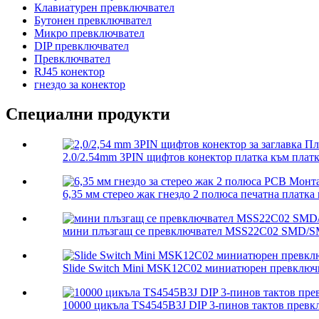
Клавиатурен превключвател
Бутонен превключвател
Микро превключвател
DIP превключвател
Превключвател
RJ45 конектор
гнездо за конектор
Специални продукти
2.0/2.54mm 3PIN щифтов конектор платка към платка
6,35 мм стерео жак гнездо 2 полюса печатна платка 
мини плъзгащ се превключвател MSS22C02 SMD/SM
Slide Switch Mini MSK12C02 миниатюрен превключва
10000 цикъла TS4545B3J DIP 3-пинов тактов превк