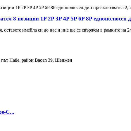
тел 8 позиции 1P 2P 3P 4P 5P 6P 8P еднополюсен 
 оставете имейла си до нас и ние ще се свържем в рамките на 24
i, път Haile, район Baoan 39, Шенжен
e-C...