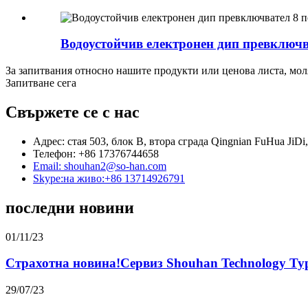
Водоустойчив електронен дип превключва
За запитвания относно нашите продукти или ценова листа, моля,
Запитване сега
Свържете се с нас
Адрес: стая 503, блок B, втора сграда Qingnian FuHua JiD
Телефон: +86 17376744658
Email: shouhan2@so-han.com
Skype:на живо:+86 13714926791
последни новини
01/11/23
Страхотна новина!Сервиз Shouhan Technology Typ
29/07/23