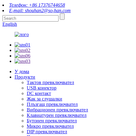
Телефон: +86 17376744658
E-mail: shouhan2@so-han.com
English
У дома
Продукти
Тактов превключвател
USB конектор
DC контакт
Жак за слушалки
Плъзгащ превключвател
Вибрационен превключвател
Клавиатурен превключвател
Бутонен превключвател
Микро превключвател
DIP превключвател