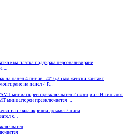
 ...
монтиране на панел 4 P...
T миниатюрен превключвател ...
тел с...
лючвател