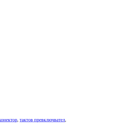
 конектор
,
тактов превключвател
,