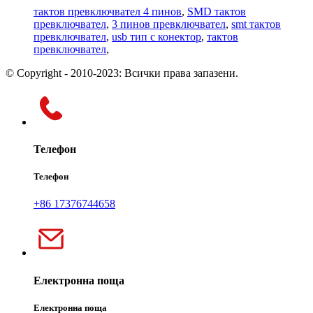
тактов превключвател 4 пинов
,
SMD тактов
превключвател
,
3 пинов превключвател
,
smt тактов
превключвател
,
usb тип c конектор
,
тактов
превключвател
,
© Copyright - 2010-2023: Всички права запазени.
Телефон
Телефон
+86 17376744658
Електронна поща
Електронна поща