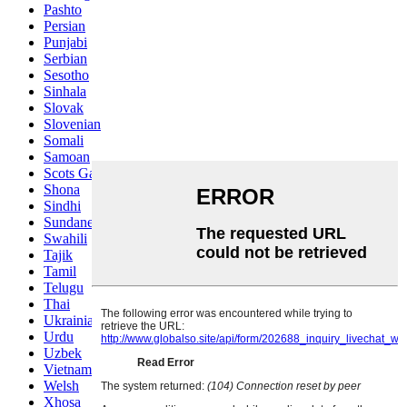
Pashto
Persian
Punjabi
Serbian
Sesotho
Sinhala
Slovak
Slovenian
Somali
Samoan
Scots Gaelic
Shona
Sindhi
Sundanese
Swahili
Tajik
Tamil
Telugu
Thai
Ukrainian
Urdu
Uzbek
Vietnamese
Welsh
Xhosa