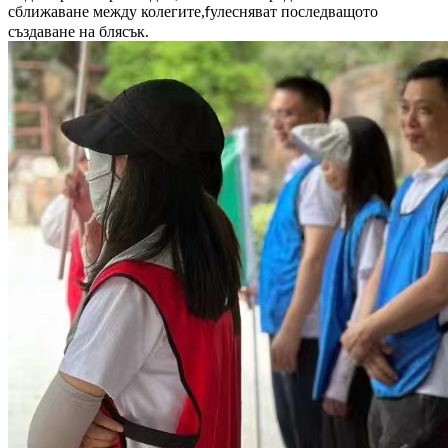
сближаване между колегите,
улесняват последващото
f
създаване на блясък.