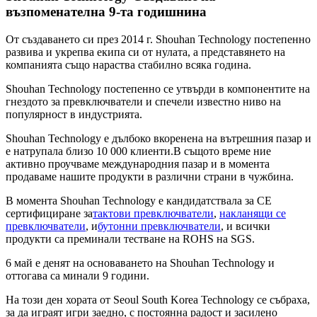
възпоменателна 9-та годишнина
От създаването си през 2014 г. Shouhan Technology постепенно
развива и укрепва екипа си от нулата, а представянето на
компанията също нараства стабилно всяка година.
Shouhan Technology постепенно се утвърди в компонентите на
гнездото за превключватели и спечели известно ниво на
популярност в индустрията.
Shouhan Technology е дълбоко вкоренена на вътрешния пазар и
е натрупала близо 10 000 клиенти.В същото време ние
активно проучваме международния пазар и в момента
продаваме нашите продукти в различни страни в чужбина.
В момента Shouhan Technology е кандидатствала за CE
сертифициране за
тактови превключватели
,
накланящи се
превключватели
, и
бутонни превключватели
, и всички
продукти са преминали тестване на ROHS на SGS.
6 май е денят на основаването на Shouhan Technology и
оттогава са минали 9 години.
На този ден хората от Seoul South Korea Technology се събраха,
за да играят игри заедно, с постоянна радост и засилено