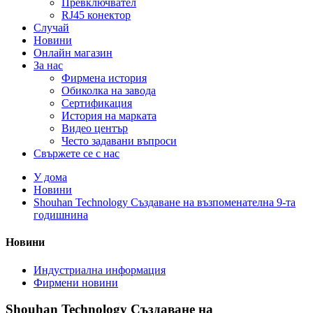
Превключвател
RJ45 конектор
Случай
Новини
Онлайн магазин
За нас
Фирмена история
Обиколка на завода
Сертификация
История на марката
Видео център
Често задавани въпроси
Свържете се с нас
У дома
Новини
Shouhan Technology Създаване на възпоменателна 9-та
годишнина
Новини
Индустриална информация
Фирмени новини
Shouhan Technology Създаване на