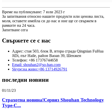
Време на публикуване: 7 юли 2023 г
За запитвания относно нашите продукти или ценова листа,
моля, оставете имейла си до нас и ние ще се свържем в
рамките на 24 часа.
Запитване сега
Свържете се с нас
Адрес: стая 503, блок B, втора сграда Qingnian FuHua
JiDi, път Haile, район Baoan 39, Шенжен
Телефон: +86 17376744658
Email: shouhan2@so-han.com
Skype:на живо:+86 13714926791
последни новини
01/11/23
Страхотна новина!Сервиз Shouhan Technology
Type-C...