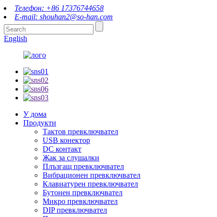
Телефон: +86 17376744658
E-mail: shouhan2@so-han.com
English
У дома
Продукти
Тактов превключвател
USB конектор
DC контакт
Жак за слушалки
Плъзгащ превключвател
Вибрационен превключвател
Клавиатурен превключвател
Бутонен превключвател
Микро превключвател
DIP превключвател