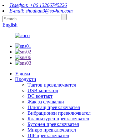
Телефон: +86 13266745226
E-mail: shouhan3@so-han.com
English
У дома
Продукти
Тактов превключвател
USB конектор
DC контакт
Жак за слушалки
Плъзгащ превключвател
Вибрационен превключвател
Клавиатурен превключвател
Бутонен превключвател
Микро превключвател
DIP превключвател