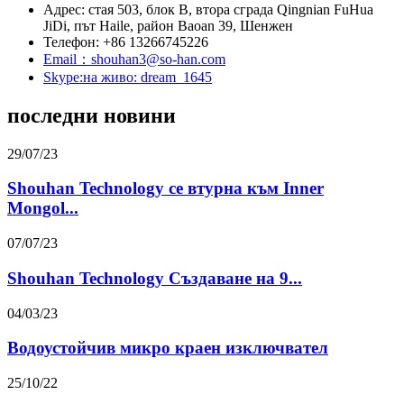
Адрес: стая 503, блок B, втора сграда Qingnian FuHua
JiDi, път Haile, район Baoan 39, Шенжен
Телефон: +86 13266745226
Email：shouhan3@so-han.com
Skype:на живо: dream_1645
последни новини
29/07/23
Shouhan Technology се втурна към Inner
Mongol...
07/07/23
Shouhan Technology Създаване на 9...
04/03/23
Водоустойчив микро краен изключвател
25/10/22