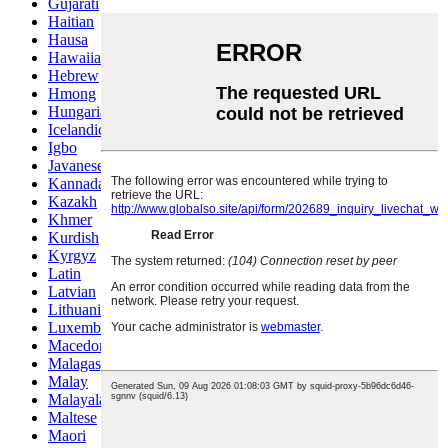
Gujarati
Haitian
Hausa
Hawaiian
Hebrew
Hmong
Hungarian
Icelandic
Igbo
Javanese
Kannada
Kazakh
Khmer
Kurdish
Kyrgyz
Latin
Latvian
Lithuanian
Luxembou..
Macedonian
Malagasy
Malay
Malayalam
Maltese
Maori