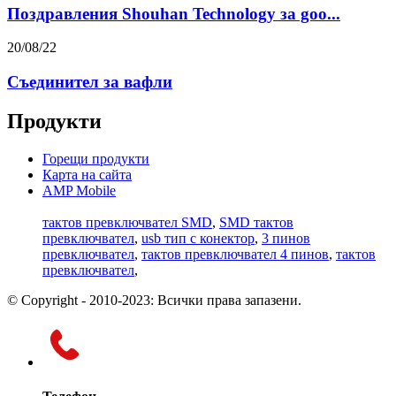
Поздравления Shouhan Technology за goo...
20/08/22
Съединител за вафли
Продукти
Горещи продукти
Карта на сайта
AMP Mobile
тактов превключвател SMD
,
SMD тактов
превключвател
,
usb тип c конектор
,
3 пинов
превключвател
,
тактов превключвател 4 пинов
,
тактов
превключвател
,
© Copyright - 2010-2023: Всички права запазени.