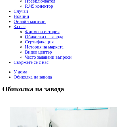
Превключвател
RJ45 конектор
Случай
Новини
Онлайн магазин
За нас
Фирмена история
Обиколка на завода
Сертификация
История на марката
Видео център
Често задавани въпроси
Свържете се с нас
У дома
Обиколка на завода
Обиколка на завода