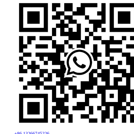
+86 13266745226